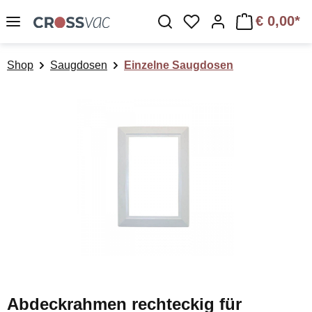
Zum Hauptinhalt springen
€ 0,00*
Du hast 0 Produkte a
Shop
Saugdosen
Einzelne Saugdosen
Bildergalerie überspringen
Abdeckrahmen rechteckig für