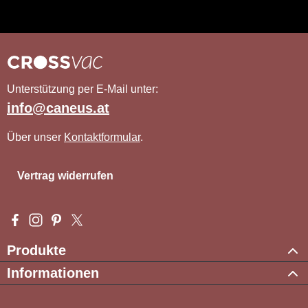
Unterstützung per E-Mail unter:
info@caneus.at
Über unser
Kontaktformular
.
Vertrag widerrufen
Besuche uns auf Facebook – öffnet in neuem Tab (externer Li
Schau auf Instagram vorbei – öffnet in neuem Tab (externe
Lass dich auf Pinterest inspirieren – öffnet in neuem T
Folge uns auf X – öffnet in neuem Tab (externer L
Produkte
Informationen