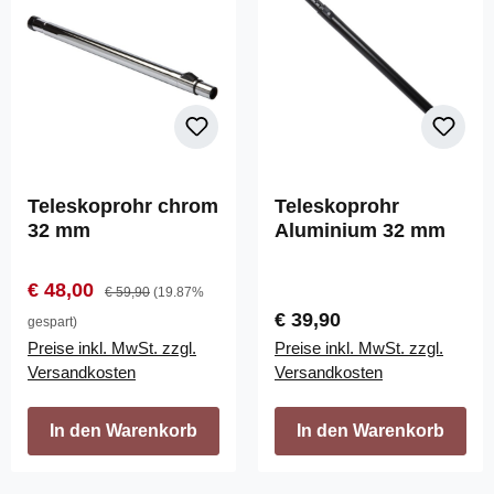
Teleskoprohr chrom
Teleskoprohr
32 mm
Aluminium 32 mm
Verkaufspreis:
Regulärer Preis:
€ 48,00
€ 59,90
(19.87%
Regulärer Preis:
€ 39,90
gespart)
Preise inkl. MwSt. zzgl.
Preise inkl. MwSt. zzgl.
Versandkosten
Versandkosten
In den Warenkorb
In den Warenkorb