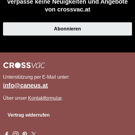
verpasse keine Neuigkeiten und Angebote
von crossvac.at
Abonnieren
Unterstützung per E-Mail unter:
info@caneus.at
Über unser
Kontaktformular
.
Vertrag widerrufen
Besuche uns auf Facebook – öffnet in neuem Tab (externer Li
Schau auf Instagram vorbei – öffnet in neuem Tab (externe
Lass dich auf Pinterest inspirieren – öffnet in neuem T
Folge uns auf X – öffnet in neuem Tab (externer L