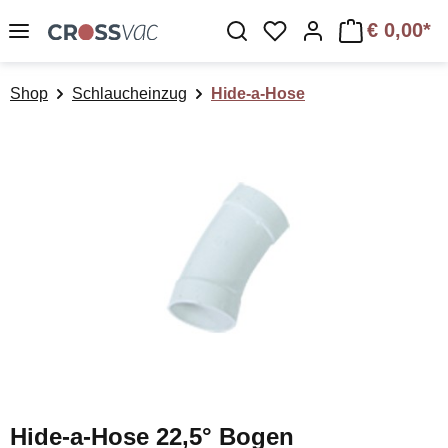
Zum Hauptinhalt springen
€ 0,00*
Du hast 0 Produkte a
Shop
Schlaucheinzug
Hide-a-Hose
Bildergalerie überspringen
Hide-a-Hose 22,5° Bogen