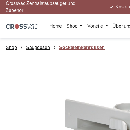
Crossvac Zentralstaubsauger und
m Hauptinhalt springen
Zur Suche springen
Zur Hauptnavigation springen
Kosten
Zubehör
Home
Shop
Vorteile
Über un
Shop
Saugdosen
Sockeleinkehrdüsen
Bildergalerie überspringen