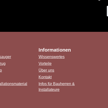
Informationen
sauger
Wissenswertes
zug
Vorteile
o
Über uns
Kontakt
llationsmaterial
Infos für Bauherren &
Installateure
ink)
er Link)
 Tab (externer Link)
Link)