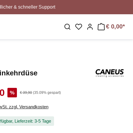
licher & schneller Support
€ 0,00*
Du hast 0 Produkte au
inkehrdüse
90
%
€ 39,90
(35.09% gespart)
MwSt. zzgl. Versandkosten
fügbar, Lieferzeit: 3-5 Tage