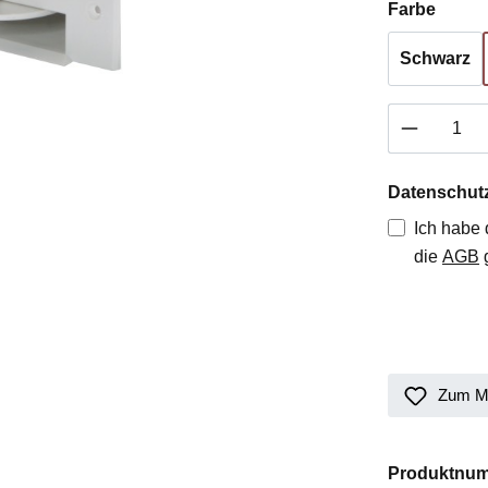
auswä
Farbe
Schwarz
Produkt 
Datenschut
Ich habe
die
AGB
g
Zum Me
Produktnu