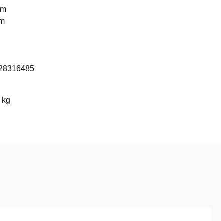
mm
mm
28316485
 kg