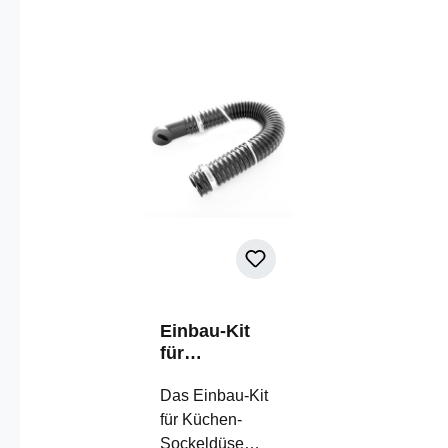
Einbau-Kit
für
Sockeleinkeh
rdüse
Das Einbau-Kit
für Küchen-
Sockeldüse