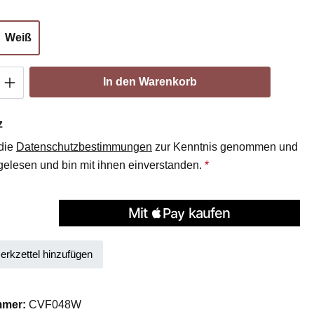
hlen
Weiß
Anzahl: Gib den gewünschten Wert ein oder
In den Warenkorb
z
 die
Datenschutzbestimmungen
zur Kenntnis genommen und
elesen und bin mit ihnen einverstanden.
*
rkzettel hinzufügen
mmer:
CVF048W