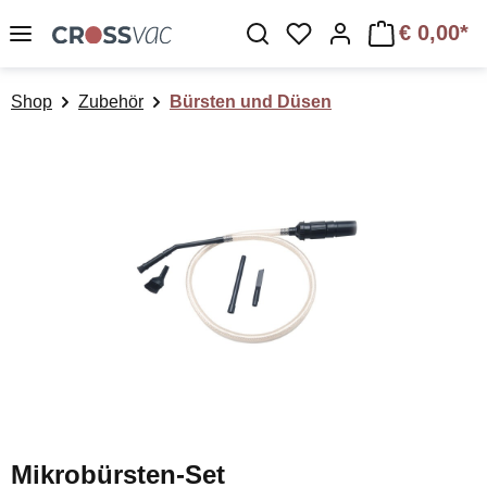
Zum Hauptinhalt springen
€ 0,00*
Du hast 0 Produkte a
Shop
Zubehör
Bürsten und Düsen
Bildergalerie überspringen
Mikrobürsten-Set