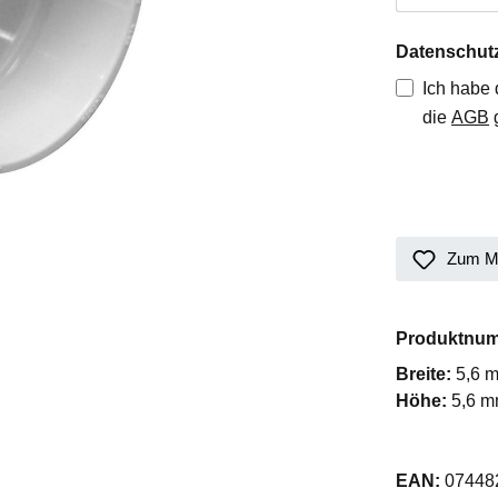
Datenschut
Ich habe
die
AGB
g
Zum Me
Produktnu
Breite:
5,6 
Höhe:
5,6 
EAN:
07448