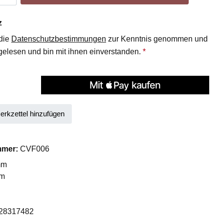
z
 die
Datenschutzbestimmungen
zur Kenntnis genommen und
elesen und bin mit ihnen einverstanden.
*
rkzettel hinzufügen
mmer:
CVF006
mm
mm
28317482