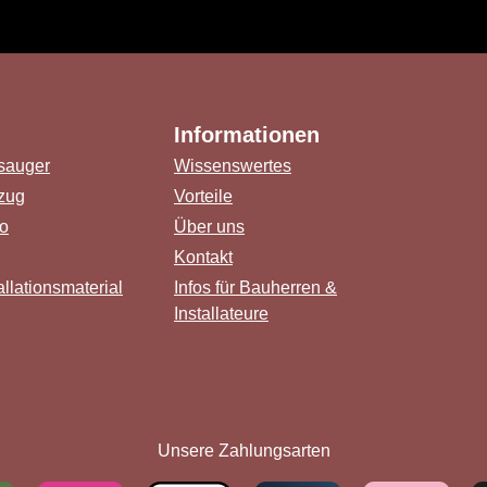
Informationen
sauger
Wissenswertes
zug
Vorteile
o
Über uns
Kontakt
llationsmaterial
Infos für Bauherren &
Installateure
ink)
er Link)
 Tab (externer Link)
Link)
Unsere Zahlungsarten