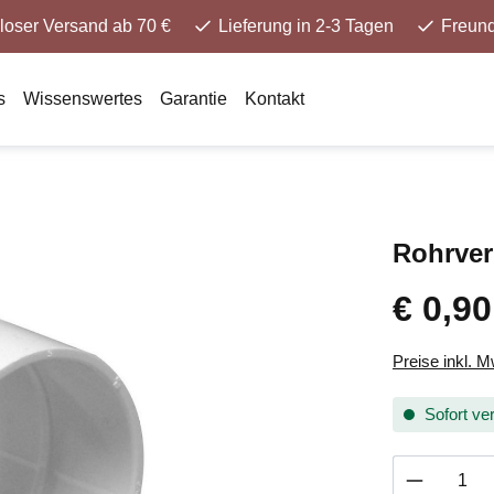
loser Versand ab 70 €
Lieferung in 2-3 Tagen
Freund
s
Wissenswertes
Garantie
Kontakt
Rohrver
€ 0,90
Preise inkl. 
Sofort ver
Produkt 