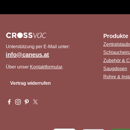
Produkte
Zentralstaub
Unterstützung per E-Mail unter:
Schlauchein
info@caneus.at
Zubehör & C
Über unser
Kontaktformular
.
Saugdosen
Rohre & Insta
Vertrag widerrufen
Besuche uns auf Facebook – öffnet in neuem Tab (externer L
Schau auf Instagram vorbei – öffnet in neuem Tab (extern
Lass dich auf Pinterest inspirieren – öffnet in neuem
Folge uns auf X – öffnet in neuem Tab (externer 