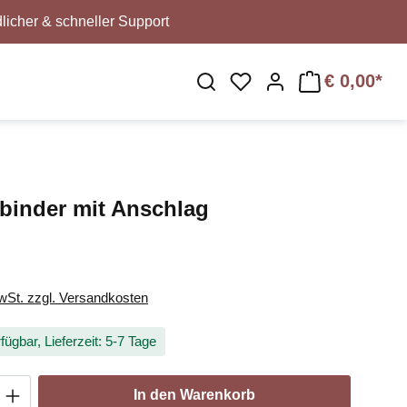
licher & schneller Support
€ 0,00*
Du hast 0 Produkte au
binder mit Anschlag
MwSt. zzgl. Versandkosten
fügbar, Lieferzeit: 5-7 Tage
Anzahl: Gib den gewünschten Wert ein oder
In den Warenkorb