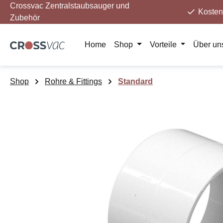
Crossvac Zentralstaubsauger und
m Hauptinhalt springen
Zur Suche springen
Zur Hauptnavigation springen
Kosten
Zubehör
Home
Shop
Vorteile
Über un
Shop
Rohre & Fittings
Standard
Bildergalerie überspringen