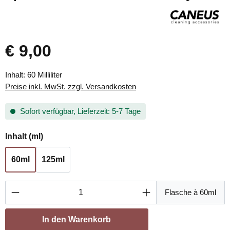
€ 9,00
Inhalt:
60 Milliliter
Preise inkl. MwSt. zzgl. Versandkosten
Sofort verfügbar, Lieferzeit: 5-7 Tage
auswählen
Inhalt (ml)
60ml
125ml
Produkt Anzahl: Gib den gewünschten Wert ei
Flasche à 60ml
In den Warenkorb