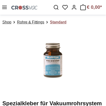
Zum Hauptinhalt springen
€ 0,00*
Du hast 0 Produkte a
Shop
Rohre & Fittings
Standard
Bildergalerie überspringen
Spezialkleber für Vakuumrohrsystem