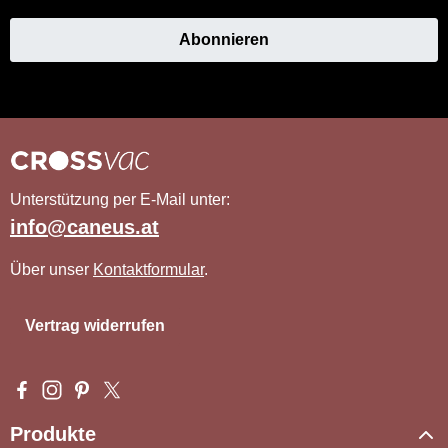
Abonnieren
Unterstützung per E-Mail unter:
info@caneus.at
Über unser
Kontaktformular
.
Vertrag widerrufen
Besuche uns auf Facebook – öffnet in neuem Tab (externer Li
Schau auf Instagram vorbei – öffnet in neuem Tab (externe
Lass dich auf Pinterest inspirieren – öffnet in neuem T
Folge uns auf X – öffnet in neuem Tab (externer L
Produkte