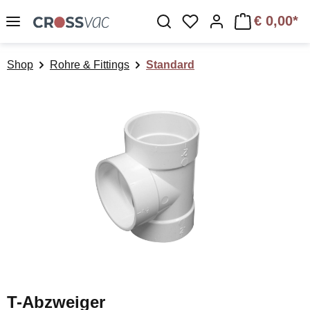
Zum Hauptinhalt springen
€ 0,00*
Du hast 0 Produkte a
Shop
Rohre & Fittings
Standard
Bildergalerie überspringen
T-Abzweiger