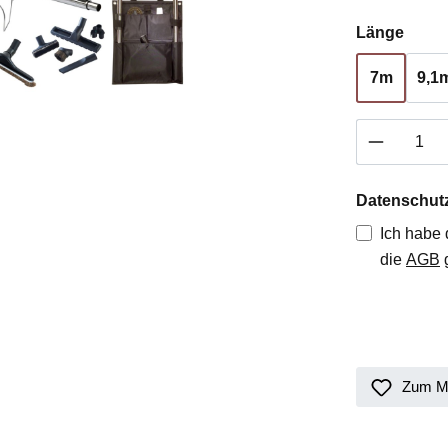
ausw
Länge
7m
9,1
Produkt 
Datenschut
Ich habe
die
AGB
g
Zum Me