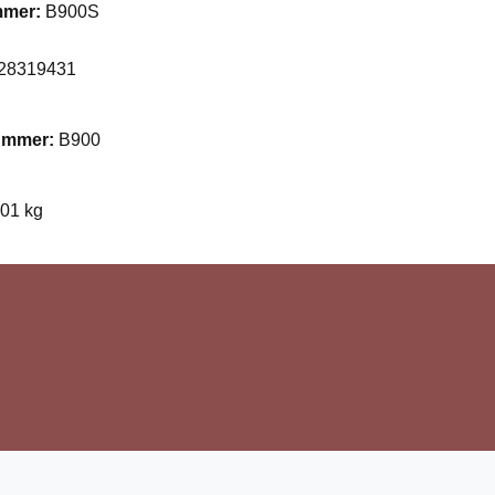
mmer:
B900S
28319431
nummer:
B900
001 kg