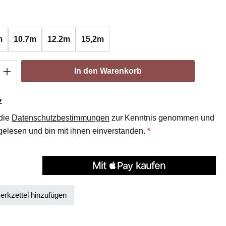
ählen
m
10.7m
12.2m
15,2m
Anzahl: Gib den gewünschten Wert ein oder
In den Warenkorb
z
 die
Datenschutzbestimmungen
zur Kenntnis genommen und
elesen und bin mit ihnen einverstanden.
*
rkzettel hinzufügen