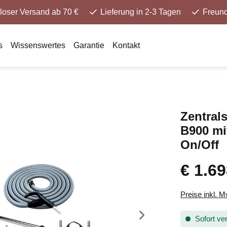
loser Versand ab 70 €
Lieferung in 2-3 Tagen
Freund
s
Wissenswertes
Garantie
Kontakt
Zentral
B900 mi
On/Off
€ 1.69
Preise inkl. 
Sofort ver