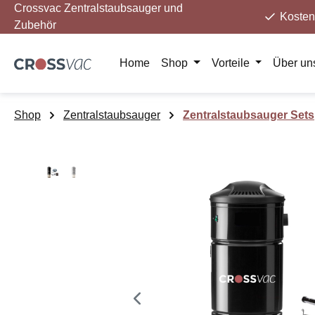
Crossvac Zentralstaubsauger und
m Hauptinhalt springen
Zur Suche springen
Zur Hauptnavigation springen
Kosten
Zubehör
Home
Shop
Vorteile
Über un
Shop
Zentralstaubsauger
Zentralstaubsauger Sets
Bildergalerie überspringen