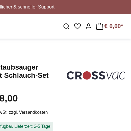
licher & schneller Support
€ 0,00*
Du hast 0 Produkte au
staubsauger
t Schlauch-Set
8,00
MwSt. zzgl. Versandkosten
fügbar, Lieferzeit: 2-5 Tage