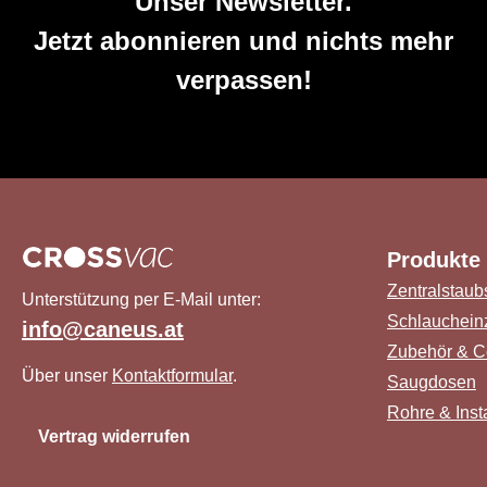
Unser Newsletter.
Jetzt abonnieren und nichts mehr
verpassen!
Produkte
Zentralstaub
Unterstützung per E-Mail unter:
Schlauchein
info@caneus.at
Zubehör & C
Über unser
Kontaktformular
.
Saugdosen
Rohre & Insta
Vertrag widerrufen