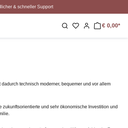
licher & schneller Support
€ 0,00*
Du hast 0 Produkte au
 ist dadurch technisch moderner, bequemer und vor allem
e zukunftsorientierte und sehr ökonomische Investition und
ilie.