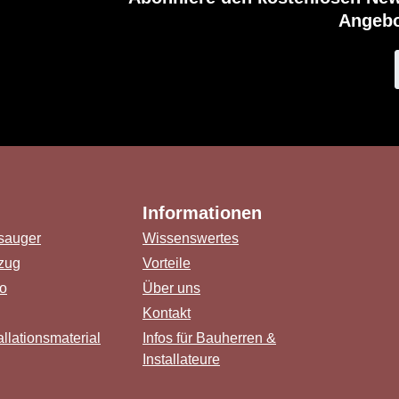
Angebo
Informationen
sauger
Wissenswertes
zug
Vorteile
o
Über uns
Kontakt
llationsmaterial
Infos für Bauherren &
Installateure