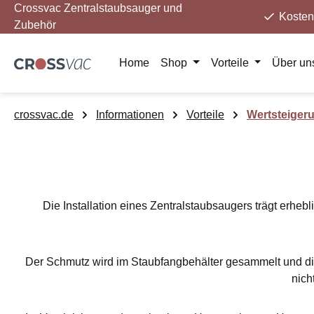
Crossvac Zentralstaubsauger und
m Hauptinhalt springen
Zur Suche springen
Zur Hauptnavigation springen
Kosten
Zubehör
Home
Shop
Vorteile
Über un
crossvac.de
Informationen
Vorteile
Wertsteiger
Die Installation eines Zentralstaubsaugers trägt erheb
Der Schmutz wird im Staubfangbehälter gesammelt und diese
nich