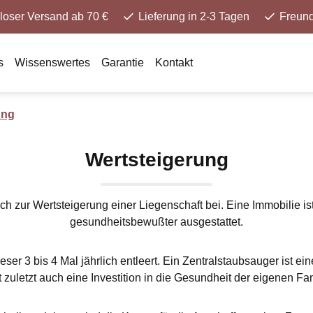
loser Versand ab 70 €
Lieferung in 2-3 Tagen
Freund
s
Wissenswertes
Garantie
Kontakt
ung
Wertsteigerung
lich zur Wertsteigerung einer Liegenschaft bei. Eine Immobilie
gesundheitsbewußter ausgestattet.
r 3 bis 4 Mal jährlich entleert. Ein Zentralstaubsauger ist ein
t zuletzt auch eine Investition in die Gesundheit der eigenen Fam