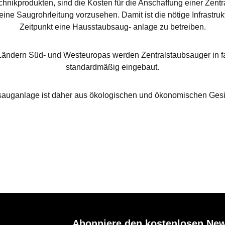
hnikprodukten, sind die Kosten für die Anschaffung einer Zent
ine Saugrohrleitung vorzusehen. Damit ist die nötige Infrastr
Zeitpunkt eine Hausstaubsaug- anlage zu betreiben.
 Ländern Süd- und Westeuropas werden Zentralstaubsauger in 
standardmäßig eingebaut.
ubsauganlage ist daher aus ökologischen und ökonomischen Ges
Abonniere den kostenlosen New